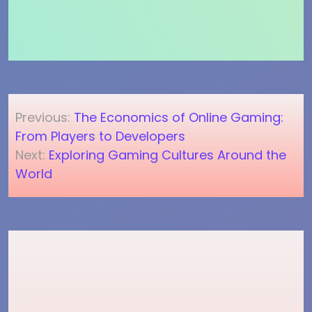
Post
Previous:
The Economics of Online Gaming:
navigation
From Players to Developers
Next:
Exploring Gaming Cultures Around the
World