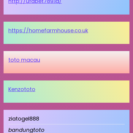
http://ufabet789.id/
https://homefarmhouse.co.uk
toto macau
Kenzototo
ziatogel888
bandungtoto