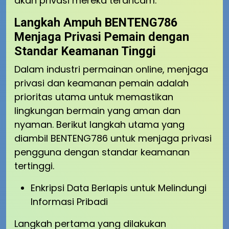
akan privasi mereka terancam.
Langkah Ampuh BENTENG786
Menjaga Privasi Pemain dengan
Standar Keamanan Tinggi
Dalam industri permainan online, menjaga
privasi dan keamanan pemain adalah
prioritas utama untuk memastikan
lingkungan bermain yang aman dan
nyaman. Berikut langkah utama yang
diambil BENTENG786 untuk menjaga privasi
pengguna dengan standar keamanan
tertinggi.
Enkripsi Data Berlapis untuk Melindungi
Informasi Pribadi
Langkah pertama yang dilakukan