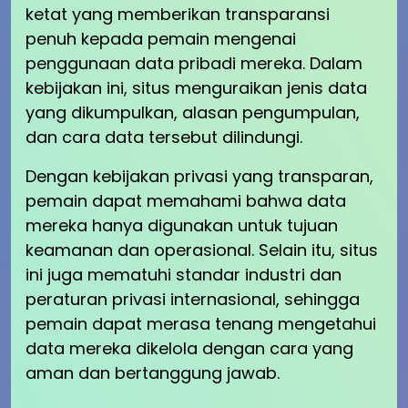
ketat yang memberikan transparansi
penuh kepada pemain mengenai
penggunaan data pribadi mereka. Dalam
kebijakan ini, situs menguraikan jenis data
yang dikumpulkan, alasan pengumpulan,
dan cara data tersebut dilindungi.
Dengan kebijakan privasi yang transparan,
pemain dapat memahami bahwa data
mereka hanya digunakan untuk tujuan
keamanan dan operasional. Selain itu, situs
ini juga mematuhi standar industri dan
peraturan privasi internasional, sehingga
pemain dapat merasa tenang mengetahui
data mereka dikelola dengan cara yang
aman dan bertanggung jawab.