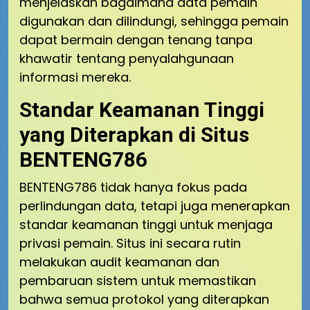
menjelaskan bagaimana data pemain
digunakan dan dilindungi, sehingga pemain
dapat bermain dengan tenang tanpa
khawatir tentang penyalahgunaan
informasi mereka.
Standar Keamanan Tinggi
yang Diterapkan di Situs
BENTENG786
BENTENG786 tidak hanya fokus pada
perlindungan data, tetapi juga menerapkan
standar keamanan tinggi untuk menjaga
privasi pemain. Situs ini secara rutin
melakukan audit keamanan dan
pembaruan sistem untuk memastikan
bahwa semua protokol yang diterapkan