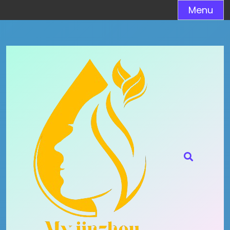
Skip
Menu
to
content