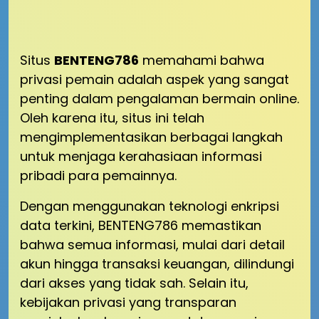
Situs
BENTENG786
memahami bahwa
privasi pemain adalah aspek yang sangat
penting dalam pengalaman bermain online.
Oleh karena itu, situs ini telah
mengimplementasikan berbagai langkah
untuk menjaga kerahasiaan informasi
pribadi para pemainnya.
Dengan menggunakan teknologi enkripsi
data terkini, BENTENG786 memastikan
bahwa semua informasi, mulai dari detail
akun hingga transaksi keuangan, dilindungi
dari akses yang tidak sah. Selain itu,
kebijakan privasi yang transparan