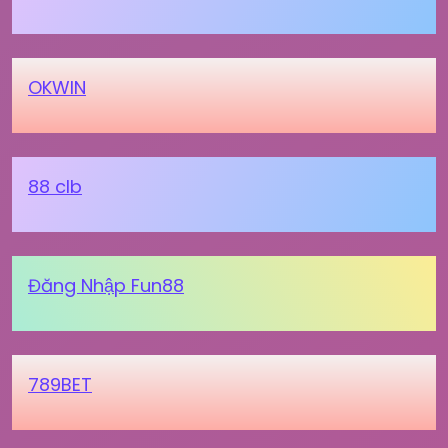
OKWIN
88 clb
Đăng Nhập Fun88
789BET