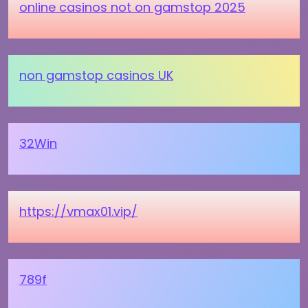
online casinos not on gamstop 2025
non gamstop casinos UK
32Win
https://vmax01.vip/
789f