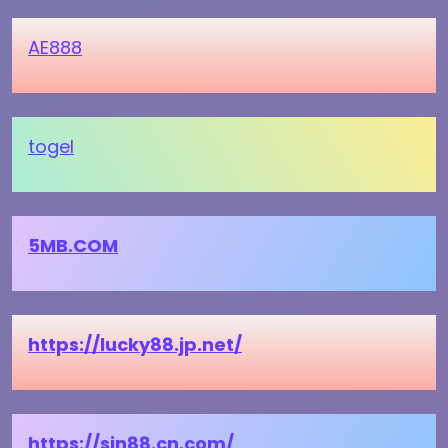
AE888
togel
5MB.COM
https://lucky88.jp.net/
https://sin88.cn.com/