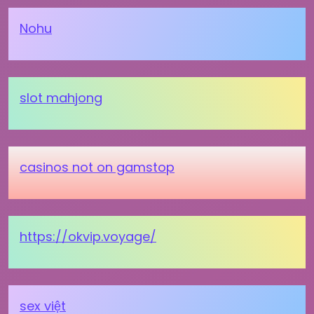
Nohu
slot mahjong
casinos not on gamstop
https://okvip.voyage/
sex việt