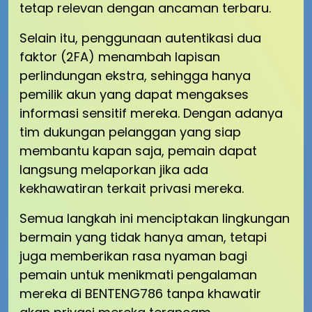
tetap relevan dengan ancaman terbaru.
Selain itu, penggunaan autentikasi dua
faktor (2FA) menambah lapisan
perlindungan ekstra, sehingga hanya
pemilik akun yang dapat mengakses
informasi sensitif mereka. Dengan adanya
tim dukungan pelanggan yang siap
membantu kapan saja, pemain dapat
langsung melaporkan jika ada
kekhawatiran terkait privasi mereka.
Semua langkah ini menciptakan lingkungan
bermain yang tidak hanya aman, tetapi
juga memberikan rasa nyaman bagi
pemain untuk menikmati pengalaman
mereka di BENTENG786 tanpa khawatir