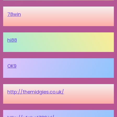
78win
hi88
OK9
http://themidgies.co.uk/