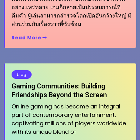
อย่างแพร่หลาย เกมก็กลายเป็นประสบการณ์ที่
ดื่มด่ำ ผู้เล่นสามารถสำรวจโลกเปิดอันกว้างใหญ่ มี
ส่วนร่วมกับเรื่องราวที่ซับซ้อน
Read More
blog
Gaming Communities: Building
Friendships Beyond the Screen
Online gaming has become an integral
part of contemporary entertainment,
captivating millions of players worldwide
with its unique blend of