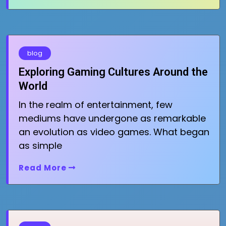
blog
Exploring Gaming Cultures Around the
World
In the realm of entertainment, few
mediums have undergone as remarkable
an evolution as video games. What began
as simple
Read More