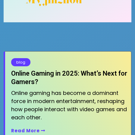
blog
Online Gaming in 2025: What’s Next for
Gamers?
Online gaming has become a dominant
force in modern entertainment, reshaping
how people interact with video games and
each other.
Read More