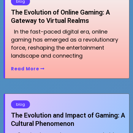
blog
The Evolution of Online Gaming: A
Gateway to Virtual Realms
In the fast-paced digital era, online
gaming has emerged as a revolutionary
force, reshaping the entertainment
landscape and connecting
Read More
blog
The Evolution and Impact of Gaming: A
Cultural Phenomenon