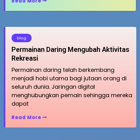
Read More
blog
Permainan Daring Mengubah Aktivitas
Rekreasi
Permainan daring telah berkembang
menjadi hobi utama bagi jutaan orang di
seluruh dunia. Jaringan digital
menghubungkan pemain sehingga mereka
dapat
Read More