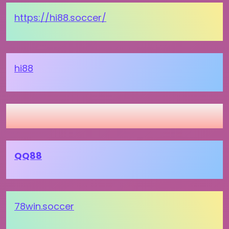
https://hi88.soccer/
hi88
QQ88
78win.soccer