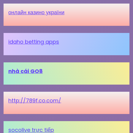
онлайн казино україни
idaho betting apps
nhà cái GO8
http://789f.co.com/
socolive trực tiếp