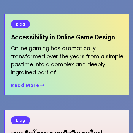
blog
Accessibility in Online Game Design
Online gaming has dramatically
transformed over the years from a simple
pastime into a complex and deeply
ingrained part of
Read More
blog