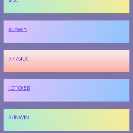
sunwin
777slot
LOTO188
SUNWIN