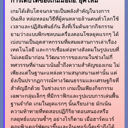
การเติบโตของเกมมือถือ: ยุคใหม่
เกมได้เติบโตจนกลายเป็นพลังสำคัญในวงการ
บันเทิง หล่อหลอมวิธีที่ผู้คนหลายล้านคนทั่วโลกใช้
เวลาและปฏิสัมพันธ์กัน สิ่งที่เริ่มต้นจากกิจกรรม
ยามว่างแบบพิกเซลบนเครื่องคอนโซลยุคแรกๆ ได้
เบ่งบานเป็นอุตสาหกรรมที่ผสมผสานการเล่าเรื่อง
เทคโนโลยี และการเชื่อมต่อทางสังคมในรูปแบบที่
ไม่เคยมีมาก่อน วิวัฒนาการของเกมในช่วงไม่กี่
ทศวรรษที่ผ่านมาเน้นย้ำถึงความสำคัญของเกม ไม่
เพียงแต่ในฐานะแหล่งความสนุกสนานเท่านั้น แต่
ยังเป็นปรากฏการณ์ทางวัฒนธรรมและเศรษฐกิจที่
สำคัญอีกด้วย ในช่วงแรก เกมเป็นเพียงกิจกรรม
เฉพาะกลุ่มเล็กๆ ที่มีกราฟิกและรูปแบบการเล่นพื้น
ฐานจำกัด เกมในยุคแรกๆ นั้นเรียบง่าย มักเน้น
ความท้าทายที่ทดสอบปฏิกิริยาตอบสนองหรือ
กลยุทธ์แบบวนซ้ำๆ อย่างไรก็ตาม เมื่อฮาร์ดแวร์
คอมพิวเตอร์พัฒนาขึ้นและอินเทอร์เน็ตเข้าถึงได้