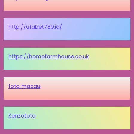
http://ufabet789.id/
https://homefarmhouse.co.uk
toto macau
Kenzototo