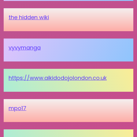
the hidden wiki
vyvymanga
https://www.aikidodojolondon.co.uk
mpo17