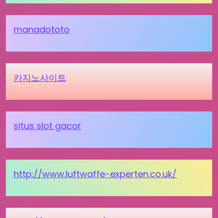
manadototo
카지노사이트
situs slot gacor
http://www.luftwaffe-experten.co.uk/