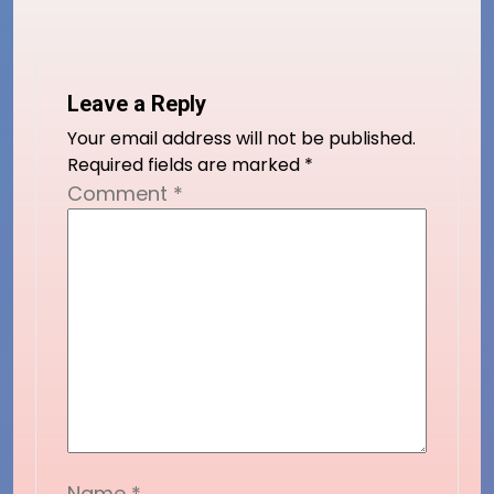
Leave a Reply
Your email address will not be published.
Required fields are marked
*
Comment
*
Name
*