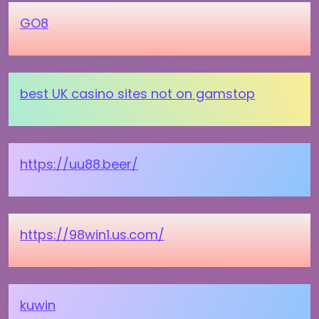
GO8
best UK casino sites not on gamstop
https://uu88.beer/
https://98win1.us.com/
kuwin